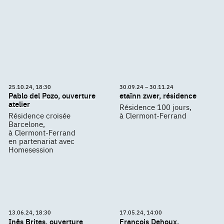
25.10.24, 18:30
30.09.24 – 30.11.24
Pablo del Pozo, ouverture
etaïnn zwer, résidence
atelier
Résidence 100 jours,
Résidence croisée
à Clermont-Ferrand
Barcelone,
à Clermont-Ferrand
en partenariat avec
Homesession
13.06.24, 18:30
17.05.24, 14:00
Inês Brites, ouverture
François Dehoux,