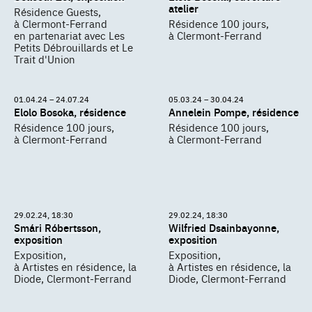
atelier
Résidence Guests,
à Clermont-Ferrand
Résidence 100 jours,
en partenariat avec Les
à Clermont-Ferrand
Petits Débrouillards et Le
Trait d'Union
01.04.24 – 24.07.24
05.03.24 – 30.04.24
Elolo Bosoka, résidence
Annelein Pompe, résidence
Résidence 100 jours,
Résidence 100 jours,
à Clermont-Ferrand
à Clermont-Ferrand
29.02.24, 18:30
29.02.24, 18:30
Smári Róbertsson,
Wilfried Dsainbayonne,
exposition
exposition
Exposition,
Exposition,
à Artistes en résidence, la
à Artistes en résidence, la
Diode, Clermont-Ferrand
Diode, Clermont-Ferrand