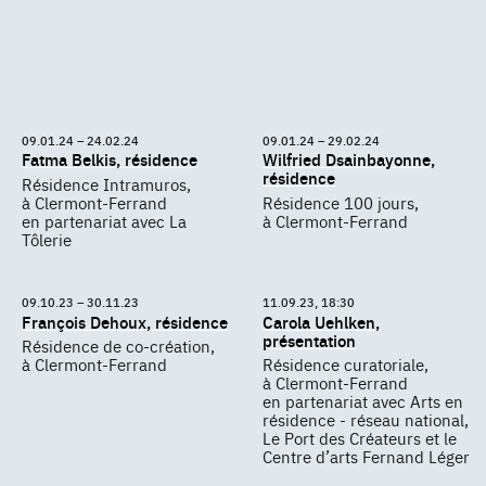
09.01.24 – 24.02.24
09.01.24 – 29.02.24
Fatma Belkis, résidence
Wilfried Dsainbayonne,
résidence
Résidence Intramuros,
à Clermont-Ferrand
Résidence 100 jours,
en partenariat avec La
à Clermont-Ferrand
Tôlerie
09.10.23 – 30.11.23
11.09.23, 18:30
François Dehoux, résidence
Carola Uehlken,
présentation
Résidence de co-création,
à Clermont-Ferrand
Résidence curatoriale,
à Clermont-Ferrand
en partenariat avec Arts en
résidence - réseau national,
Le Port des Créateurs et le
Centre d’arts Fernand Léger