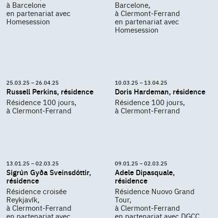
à Barcelone
Barcelone,
en partenariat avec
à Clermont-Ferrand
Homesession
en partenariat avec
Homesession
25.03.25 – 26.04.25
10.03.25 – 13.04.25
Russell Perkins, résidence
Doris Hardeman, résidence
Résidence 100 jours,
Résidence 100 jours,
à Clermont-Ferrand
à Clermont-Ferrand
13.01.25 – 02.03.25
09.01.25 – 02.03.25
Sigrún Gyða Sveinsdóttir,
Adele Dipasquale,
résidence
résidence
Résidence croisée
Résidence Nuovo Grand
Reykjavík,
Tour,
à Clermont-Ferrand
à Clermont-Ferrand
en partenariat avec
en partenariat avec DGCC,