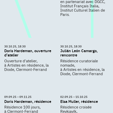
en partenariat avec DGCC,
Institut Français Italia,
Institut Culturel Italien de
Paris.
30.10.25, 18:30
30.10.25, 18:30
Doris Hardeman, ouverture
Julián León Camargo,
d'atelier
rencontre
Ouverture d'atelier,
Résidence curatoriale
à Artistes en résidence, la
nomade,
Diode, Clermont-Ferrand
à Artistes en résidence, la
Diode, Clermont-Ferrand
09.09.25 – 09.11.25
02.09.25 – 15.10.25
Doris Hardeman, résidence
Elsa Muller, résidence
Résidence 100 jours,
Résidence croisée
à Clermont-Ferrand
Reykjavík,