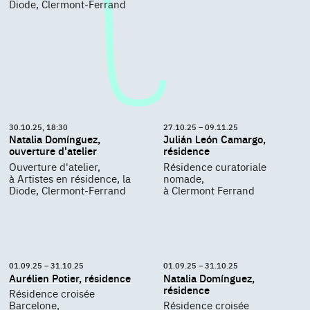
Diode, Clermont-Ferrand
30.10.25, 18:30
27.10.25 – 09.11.25
Natalia Domínguez,
Julián León Camargo,
ouverture d'atelier
résidence
Ouverture d'atelier,
Résidence curatoriale
à Artistes en résidence, la
nomade,
Diode, Clermont-Ferrand
à Clermont Ferrand
01.09.25 – 31.10.25
01.09.25 – 31.10.25
Aurélien Potier, résidence
Natalia Domínguez,
résidence
Résidence croisée
Barcelone,
Résidence croisée