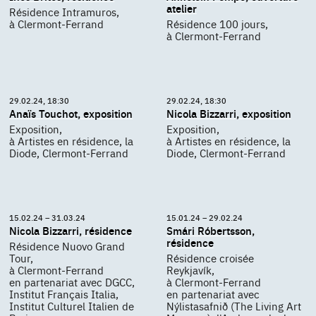
atelier
Résidence Intramuros,
à Clermont-Ferrand
Résidence 100 jours,
à Clermont-Ferrand
29.02.24, 18:30
29.02.24, 18:30
Anaïs Touchot, exposition
Nicola Bizzarri, exposition
Exposition,
Exposition,
à Artistes en résidence, la
à Artistes en résidence, la
Diode, Clermont-Ferrand
Diode, Clermont-Ferrand
15.02.24 – 31.03.24
15.01.24 – 29.02.24
Nicola Bizzarri, résidence
Smári Róbertsson,
résidence
Résidence Nuovo Grand
Tour,
Résidence croisée
à Clermont-Ferrand
Reykjavík,
en partenariat avec DGCC,
à Clermont-Ferrand
Institut Français Italia,
en partenariat avec
Institut Culturel Italien de
Nýlistasafnið (The Living Art