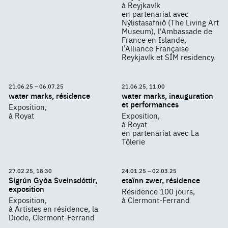
à Reyjkavík
en partenariat avec
Nýlistasafnið (The Living Art
Museum), l'Ambassade de
France en Islande,
l’Alliance Française
Reykjavík et SÍM residency.
21.06.25 – 06.07.25
21.06.25, 11:00
water marks, résidence
water marks, inauguration
et performances
Exposition,
à Royat
Exposition,
à Royat
en partenariat avec La
Tôlerie
27.02.25, 18:30
24.01.25 – 02.03.25
Sigrún Gyða Sveinsdóttir,
etaïnn zwer, résidence
exposition
Résidence 100 jours,
Exposition,
à Clermont-Ferrand
à Artistes en résidence, la
Diode, Clermont-Ferrand