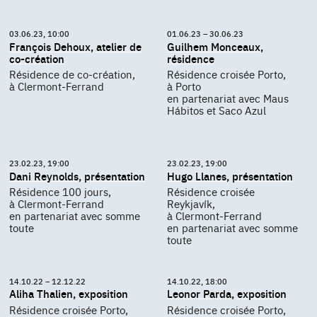
03.06.23, 10:00
01.06.23 – 30.06.23
François Dehoux, atelier de
Guilhem Monceaux,
co-création
résidence
Résidence de co-création,
Résidence croisée Porto,
à Clermont-Ferrand
à Porto
en partenariat avec Maus
Hábitos et Saco Azul
23.02.23, 19:00
23.02.23, 19:00
Dani Reynolds, présentation
Hugo Llanes, présentation
Résidence 100 jours,
Résidence croisée
à Clermont-Ferrand
Reykjavík,
en partenariat avec somme
à Clermont-Ferrand
toute
en partenariat avec somme
toute
14.10.22 – 12.12.22
14.10.22, 18:00
Aliha Thalien, exposition
Leonor Parda, exposition
Résidence croisée Porto,
Résidence croisée Porto,