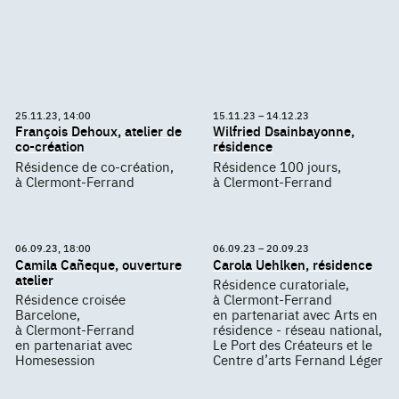
25.11.23, 14:00
15.11.23 – 14.12.23
François Dehoux, atelier de
Wilfried Dsainbayonne,
co-création
résidence
Résidence de co-création,
Résidence 100 jours,
à Clermont-Ferrand
à Clermont-Ferrand
06.09.23, 18:00
06.09.23 – 20.09.23
Camila Cañeque, ouverture
Carola Uehlken, résidence
atelier
Résidence curatoriale,
Résidence croisée
à Clermont-Ferrand
Barcelone,
en partenariat avec Arts en
à Clermont-Ferrand
résidence - réseau national,
en partenariat avec
Le Port des Créateurs et le
Homesession
Centre d’arts Fernand Léger