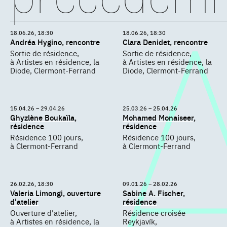
18.06.26, 18:30
18.06.26, 18:30
Andréa Hygino, rencontre
Clara Denidet, rencontre
Sortie de résidence,
Sortie de résidence,
à Artistes en résidence, la
à Artistes en résidence, la
Diode, Clermont-Ferrand
Diode, Clermont-Ferrand
15.04.26 – 29.04.26
25.03.26 – 25.04.26
Ghyzlène Boukaïla,
Mohamed Monaiseer,
résidence
résidence
Résidence 100 jours,
Résidence 100 jours,
à Clermont-Ferrand
à Clermont-Ferrand
26.02.26, 18:30
09.01.26 – 28.02.26
Valeria Limongi, ouverture
Sabine A. Fischer,
d'atelier
résidence
Ouverture d'atelier,
Résidence croisée
à Artistes en résidence, la
Reykjavík,