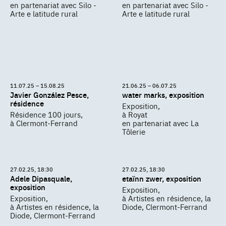
en partenariat avec Silo -
en partenariat avec Silo -
Arte e latitude rural
Arte e latitude rural
11.07.25 – 15.08.25
21.06.25 – 06.07.25
Javier González Pesce,
water marks, exposition
résidence
Exposition,
Résidence 100 jours,
à Royat
à Clermont-Ferrand
en partenariat avec La
Tôlerie
27.02.25, 18:30
27.02.25, 18:30
Adele Dipasquale,
etaïnn zwer, exposition
exposition
Exposition,
Exposition,
à Artistes en résidence, la
à Artistes en résidence, la
Diode, Clermont-Ferrand
Diode, Clermont-Ferrand