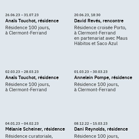
26.06.23 – 31.07.23
20.06.23, 18:30
Anaïs Touchot, résidence
David Revés, rencontre
Résidence 100 jours,
Résidence croisée Porto,
à Clermont-Ferrand
à Clermont-Ferrand
en partenariat avec Maus
Hábitos et Saco Azul
02.03.23 – 28.03.23
01.03.23 – 30.03.23
Anaïs Touchot, résidence
Annelein Pompe, résidence
Résidence 100 jours,
Résidence 100 jours,
à Clermont-Ferrand
à Clermont-Ferrand
04.01.23 – 04.02.23
08.12.22 – 15.03.23
Mélanie Scheiner, résidence
Dani Reynolds, résidence
Résidence curatoriale,
Résidence 100 jours,