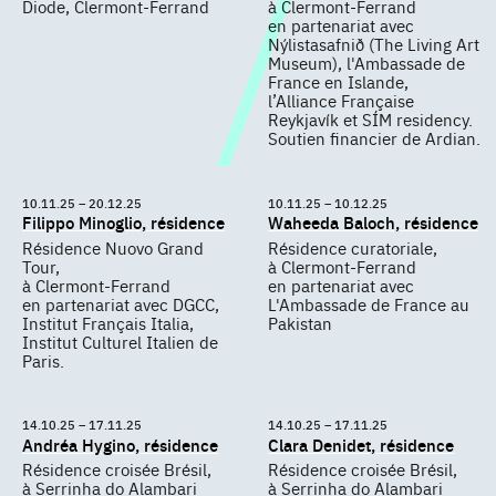
Diode, Clermont-Ferrand
à Clermont-Ferrand
en partenariat avec
Nýlistasafnið (The Living Art
Museum), l'Ambassade de
France en Islande,
l’Alliance Française
Reykjavík et SÍM residency.
Soutien financier de Ardian.
10.11.25 – 20.12.25
10.11.25 – 10.12.25
Filippo Minoglio, résidence
Waheeda Baloch, résidence
Résidence Nuovo Grand
Résidence curatoriale,
Tour,
à Clermont-Ferrand
à Clermont-Ferrand
en partenariat avec
en partenariat avec DGCC,
L'Ambassade de France au
Institut Français Italia,
Pakistan
Institut Culturel Italien de
Paris.
14.10.25 – 17.11.25
14.10.25 – 17.11.25
Andréa Hygino, résidence
Clara Denidet, résidence
Résidence croisée Brésil,
Résidence croisée Brésil,
à Serrinha do Alambari
à Serrinha do Alambari