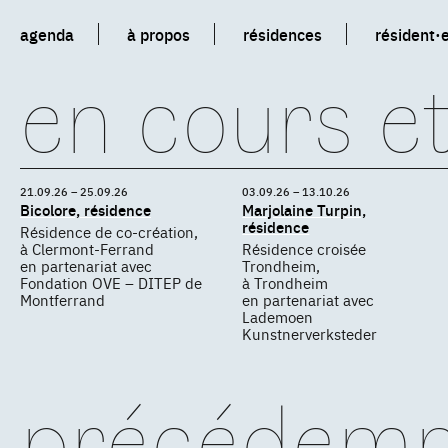
agenda
à propos
résidences
résident·
en cours et
21.09.26 – 25.09.26
03.09.26 – 13.10.26
Bicolore, résidence
Marjolaine Turpin,
résidence
Résidence de co-création,
à Clermont-Ferrand
Résidence croisée
en partenariat avec
Trondheim,
Fondation OVE – DITEP de
à Trondheim
Montferrand
en partenariat avec
Lademoen
Kunstnerverksteder
précédem