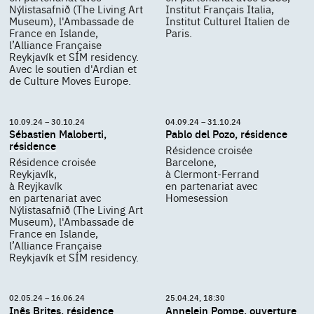
Nýlistasafnið (The Living Art
Institut Français Italia,
Museum), l'Ambassade de
Institut Culturel Italien de
France en Islande,
Paris.
l’Alliance Française
Reykjavík et SÍM residency.
Avec le soutien d'Ardian et
de Culture Moves Europe.
10.09.24 – 30.10.24
04.09.24 – 31.10.24
Sébastien Maloberti,
Pablo del Pozo, résidence
résidence
Résidence croisée
Résidence croisée
Barcelone,
Reykjavík,
à Clermont-Ferrand
à Reyjkavík
en partenariat avec
en partenariat avec
Homesession
Nýlistasafnið (The Living Art
Museum), l'Ambassade de
France en Islande,
l’Alliance Française
Reykjavík et SÍM residency.
02.05.24 – 16.06.24
25.04.24, 18:30
Inês Brites, résidence
Annelein Pompe, ouverture