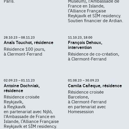
Paris.
Museum), l'Ambassade de
France en Islande,
l’Alliance Française
Reykjavík et SÍM residency.
Soutien financier de Ardian.
28.10.23 – 08.11.23
11.10.23, 18:00
Anaïs Touchot, résidence
François Dehoux,
intervention
Résidence 100 jours,
à Clermont-Ferrand
Résidence de co-création,
à Clermont-Ferrand
02.09.23 – 01.11.23
01.08.23 – 30.09.23
Antoine Dochniak,
Camila Cañeque, résidence
résidence
Résidence croisée
Résidence croisée
Barcelone,
Reykjavík,
à Clermont-Ferrand
à Reyjkavík
en partenariat avec
en partenariat avec Nýló,
Homesession
l'Ambassade de France en
Islande, l’Alliance Française
Reykjavík et SÍM residency.