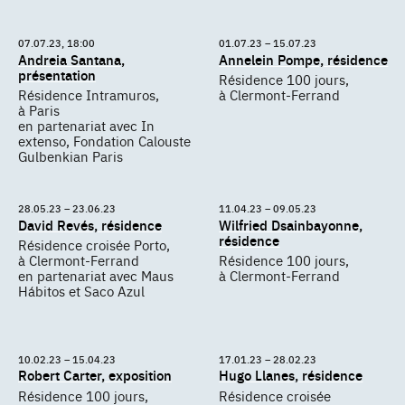
07.07.23, 18:00
01.07.23 – 15.07.23
Andreia Santana,
Annelein Pompe, résidence
présentation
Résidence 100 jours,
Résidence Intramuros,
à Clermont-Ferrand
à Paris
en partenariat avec In
extenso, Fondation Calouste
Gulbenkian Paris
28.05.23 – 23.06.23
11.04.23 – 09.05.23
David Revés, résidence
Wilfried Dsainbayonne,
résidence
Résidence croisée Porto,
à Clermont-Ferrand
Résidence 100 jours,
en partenariat avec Maus
à Clermont-Ferrand
Hábitos et Saco Azul
10.02.23 – 15.04.23
17.01.23 – 28.02.23
Robert Carter, exposition
Hugo Llanes, résidence
Résidence 100 jours,
Résidence croisée