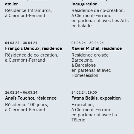
atelier
inauguration
Résidence Intramuros,
Résidence de co-création,
à Clermont-Ferrand
à Clermont-Ferrand
en partenariat avec Les Arts
en balade
04.03.24 – 30.04.24
01.03.24 – 30.04.24
François Dehoux, résidence
Xavier Michel, résidence
Résidence de co-création,
Résidence croisée
à Clermont-Ferrand
Barcelone,
à Barcelone
en partenariat avec
Homesession
26.02.24 – 06.03.24
24.02.24, 19:00
Anaïs Touchot, résidence
Fatma Belkis, exposition
Résidence 100 jours,
Exposition,
à Clermont-Ferrand
à Clermont-Ferrand
en partenariat avec La
Tôlerie