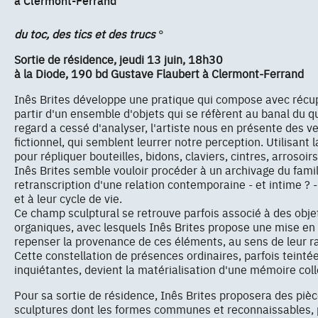
à Clermont-Ferrand
du toc, des tics et des trucs
°
Sortie de résidence, jeudi 13 juin, 18h30
à la Diode, 190 bd Gustave Flaubert à Clermont-Ferrand
Inês Brites développe une pratique qui compose avec récup
partir d'un ensemble d'objets qui se réfèrent au banal du q
regard a cessé d'analyser, l'artiste nous en présente des v
fictionnel, qui semblent leurrer notre perception. Utilisant
pour répliquer bouteilles, bidons, claviers, cintres, arrosoi
Inês Brites semble vouloir procéder à un archivage du famili
retranscription d'une relation contemporaine - et intime ?
et à leur cycle de vie.
Ce champ sculptural se retrouve parfois associé à des obj
organiques, avec lesquels Inês Brites propose une mise e
repenser la provenance de ces éléments, au sens de leur r
Cette constellation de présences ordinaires, parfois teinté
inquiétantes, devient la matérialisation d'une mémoire colle
Pour sa sortie de résidence, Inês Brites proposera des pièc
sculptures dont les formes communes et reconnaissables, 