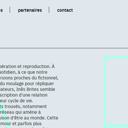
es
partenaires
contact
ération et reproduction. À
uotidien, à ce que notre
rsions proches du fictionnel,
e du moulage pour répliquer
diateurs, Inês Brites semble
scription d'une relation
eur cycle de vie.
ets trouvés, notamment
n réseau qui amène à
aison d'être au monde. Cette
umour et parfois plus