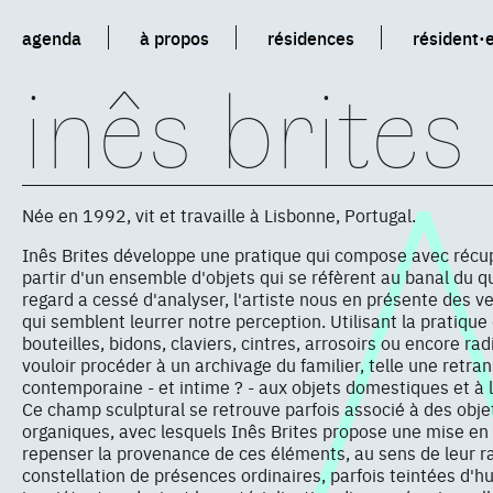
agenda
à propos
résidences
résident·
inês brites
Née en 1992, vit et travaille à Lisbonne, Portugal.
Inês Brites développe une pratique qui compose avec récup
partir d'un ensemble d'objets qui se réfèrent au banal du q
regard a cessé d'analyser, l'artiste nous en présente des ve
qui semblent leurrer notre perception. Utilisant la pratiqu
bouteilles, bidons, claviers, cintres, arrosoirs ou encore ra
vouloir procéder à un archivage du familier, telle une retran
contemporaine - et intime ? - aux objets domestiques et à l
Ce champ sculptural se retrouve parfois associé à des obj
organiques, avec lesquels Inês Brites propose une mise e
repenser la provenance de ces éléments, au sens de leur r
constellation de présences ordinaires, parfois teintées d'h