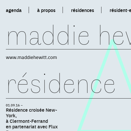
agenda
à propos
résidences
résident·
maddie he
www.maddiehewitt.com
résidence
01.09.16 –
Résidence croisée New-
York,
à Clermont-Ferrand
en partenariat avec Flux