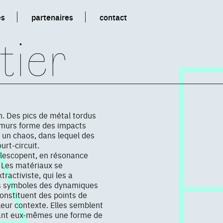
es
partenaires
contact
tier
n. Des pics de métal tordus
s murs forme des impacts
t un chaos, dans lequel des
urt-circuit.
élescopent, en résonance
 Les matériaux se
ractiviste, qui les a
es symboles des dynamiques
constituent des points de
 leur contexte. Elles semblent
tuant eux-mêmes une forme de