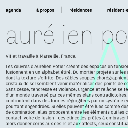
agenda
à propos
résidences
résident·
aurélien po
Vit et travaille à Marseille, France.
Les œuvres d'Aurélien Potier créent des espaces en tensio
fusionnent en un alphabet étiré. Du mortier projeté sur le
dont la texture s'effrite. Des câbles souples chorégraphien
cristaux de sel semblent venir matérialiser des points de co
Sans cesse, tendresse et violence, urgence et relâche se t
d'un monde traversé par ces mêmes élans contradictoires.
confrontent dans des formes régurgitées par un système ext
pourtant engendrées. Si elles peuvent être lues comme d
de domination, elles proposent entre les éléments qui les 
contact, voire de fusion - des étincelles prêtes à embraser
alors donner corps aux désirs et aux affects, ceux consti