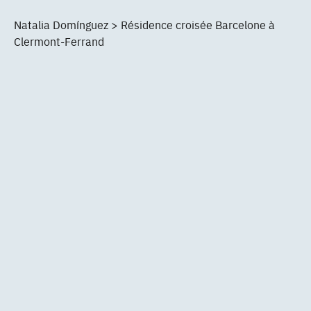
Natalia Domínguez > Résidence croisée Barcelone à
Clermont-Ferrand
Do